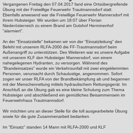
Vergangenen Freitag den 07.04.2017 fand eine Ortsübergreifende
Übung mit der Freiwillige Feuerwehr Trautmannsdorf statt.
Ebenfalls anwesend war die Freiwillige Feuerwehr Mannersdorf mit
ihrem Hubsteiger. Wir wurden um 18:07 über Florian
Niederösterreich zu einem Brand am Gutshof Herminenhof
"alarmiert".
An der "Einsatzstelle" bekamen wir von der "Einsatzleitung" den
Befehl mit unserem RLFA-2000 die FF-Trautmannsdorf beim
Außenangriff zu unterstützen. Des Weiteren war es unsere Aufgabe
mit unserem KLF den Hubsteiger Mannersdorf, von einem
nahegelegenen Hydranten, zu versorgen. Während des
"Brandeinsatzes" wurde ein Verkehrsunfall mit zwei eingeklemmten
Personen, verursacht durch Schaulustige, angenommen. Sofort
zogen wir unser RLFA von der Brandbekämpfung ab und begannen
mit der Menschenrettung mittels hydraulischem Rettungsgerät. Im
Anschluß an die Übung gab es eine kleine Schulung zum Thema
Hubsteiger und abschließend ein gemütliches Beisammensein im
Feuerwehrhaus Trautmannsdorf.
Wir möchten uns an dieser Stelle für die toll ausgearbeitete Übung
sowie für die gute Zusammenarbeit bedanken.
Im "Einsatz" standen 14 Mann mit RLFA-2000 und KLF