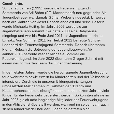
Geschichte:
Vor ca. 25 Jahren (1995) wurde die Feuerwehrjugend in
Sommerein von Adi Böhm (FF- Mannersdorf) neu gegründet. Als
Jugendbetreuer war damals Günter Weber eingesetzt. Er wurde
nach drei Jahren von Josef Rebsch abgelöst und seine Helferin
wurde Michaela Heißig. Im Jahre 2006 wurde sie zur
Jugendbetreuerin ernannt. Sie hatte 2009 eine Babypause
eingelegt und war bis Ende Juni 2011 als Jugendbetreuerin im
Einsatz. Von Sommer 2011 bis Herbst 2012 betreute Günther
Leonhard die Feuerwehrjugend Sommerein. Danach übernahm
Florian Rebsch die Betreuung der Jugendfeuerwehr. Ab
Jänner 2016 betreute wieder Michaela Sommer die
Feuerwehrjugend.
Im Jahr 2022 übernahm Gregor Schmid mit
einem neu formierten Team die Jugendbetreuung.
In den letzten Jahren wurde die hervorragende Jugendbetreuung
feuerwehrintern sowie extern im Kindergarten und der Volksschule
intensiviert. Durch die in unseren Bildungseinrichtungen
umgesetzten Maßnahmen im Rahmen der "Brand- und
Katastrophenschutzerziehung" konnten in den letzten Jahren viele
Kinder für die Feuerwehr begeistert werden. So konnten alleine im
Jahr 2023 gleich acht langjährige Mitglieder der Feuerwehrjugend
in den Aktivdienst überstellt werden, während im selben Jahr auch
sieben Kinder wieder neu der Jugend beigetreten sind.