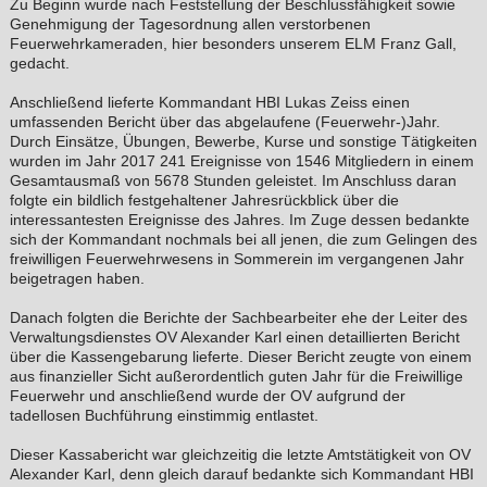
Zu Beginn wurde nach Feststellung der Beschlussfähigkeit sowie
Genehmigung der Tagesordnung allen verstorbenen
Feuerwehrkameraden, hier besonders unserem ELM Franz Gall,
gedacht.
Anschließend lieferte Kommandant HBI Lukas Zeiss einen
umfassenden Bericht über das abgelaufene (Feuerwehr-)Jahr.
Durch Einsätze, Übungen, Bewerbe, Kurse und sonstige Tätigkeiten
wurden im Jahr 2017 241 Ereignisse von 1546 Mitgliedern in einem
Gesamtausmaß von 5678 Stunden geleistet. Im Anschluss daran
folgte ein bildlich festgehaltener Jahresrückblick über die
interessantesten Ereignisse des Jahres. Im Zuge dessen bedankte
sich der Kommandant nochmals bei all jenen, die zum Gelingen des
freiwilligen Feuerwehrwesens in Sommerein im vergangenen Jahr
beigetragen haben.
Danach folgten die Berichte der Sachbearbeiter ehe der Leiter des
Verwaltungsdienstes OV Alexander Karl einen detaillierten Bericht
über die Kassengebarung lieferte. Dieser Bericht zeugte von einem
aus finanzieller Sicht außerordentlich guten Jahr für die Freiwillige
Feuerwehr und anschließend wurde der OV aufgrund der
tadellosen Buchführung einstimmig entlastet.
Dieser Kassabericht war gleichzeitig die letzte Amtstätigkeit von OV
Alexander Karl, denn gleich darauf bedankte sich Kommandant HBI