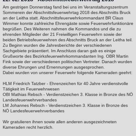
Am gestrigen Donnerstag fand bei uns im Veranstaltungszentrum
Sommerein der Abschnittsfeuerwehrtag 2018 des Abschnitts Bruck
an der Leitha statt. Abschnittsfeuerwehrkommandant BR Claus
Wimmer konnte zahlreiche Ehrengäste sowie Feuerwehrfunktionäre
begrüßen. Des Weiteren nahmen die Kommandos und die zu
ehrenden Mitglieder der 21 Freiwilligen Feuerwehrn sowie der
beiden Betriebsfeuerwehren des Abschnitts Bruck an der Leitha teil.
Zu Beginn wurden die Jahresberichte der verschiedenen
Sachgebiete präsentiert. Im Anschluss daran gab es einige
Grußworte des Bezirksfeuerwehrkommandanten Ing. OBR Martin
Fink sowie der verschiedenen politischen Vertreter. Danach wurden
diverse Ehrungen und Ernennungen ausgesprochen.
Dabei wurden von unserer Feuerwehr folgende Kameraden geehrt:
HLM Friedrich Tatzber - Ehrenzeichen für 40 Jahre verdienstvolle
Tätigkeit im Feuerwehrwesen
OBI Mathias Rebsch - Verdienstzeichen 3. Klasse in Bronze des NÖ
Landesfeuerwehrverbandes
LM Johannes Rebsch - Verdienstzeichen 3. Klasse in Bronze des
NÖ Landesfeuerwehrverbandes
Wir gratulieren ihnen sowie allen anderen ausgezeichneten
Kameraden recht herzlich.