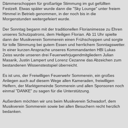
Dämmerschoppen für großartige Stimmung im gut gefüllten
Festzelt. Etwas später wurde dann die "Sky Lounge" unter freiem
Himmel in Betrieb genommen, in der noch bis in die
Morgenstunden weitergefeiert wurde.
Der Sonntag begann mit der traditionellen Florianimesse zu Ehren
unseres Schutzpatrons, dem Heiligen Florian. Ab 11 Uhr spielte
dann der Musikverein Sommerein einen Frühschoppen und sorgte
für tolle Stimmung bei gutem Essen und herrlichem Sonntagswetter.
In einer kurzen Ansprache unseres Kommandanten HBI Lukas
Zeiss wurde unseren drei Feuerwehrjugendmitgliedern Julian
Masarik, Justin Lampert und Lorenz Cezanne das Abzeichen zum
bestandenen Wissenstestspiel überreicht.
Es ist uns, der Freiwilligen Feuerwehr Sommerein, ein großes
Anliegen auch auf diesem Wege allen Kameraden, freiwilligen
Helfern, der Marktgemeinde Sommerein und allen Sponsoren noch
einmal "DANKE" zu sagen für die Unterstützung.
Außerdem möchten wir uns beim Musikverein Schwadorf, dem
Musikverein Sommerein sowie bei allen Besuchern recht herzlich
bedanken.